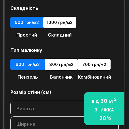
Складність
Орієнтовна вартість
600 грн/м2
1000 грн/м2
Простий
Складний
Тип малюнку
₴
₴
600 грн/м2
800 грн/м2
700 грн/м2
Пензель
Балончик
Комбінований
Розмір стіни (cм)
2
30 м
від
Замовити
ЗНИЖКА
-20%