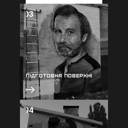
03
03
Ми підготовлюємо поверхню, перед
нанесенням малюнку, попередньо
аналізуючи потреби в ремонтних
роботах. За рахунок цього наші
малюнки мають здатнісь витримувати
погодні умови та бути в
первозданному вигляді понад 5 років
після нанесення
ПІДГОТОВКА ПОВЕРХНІ
04
04
Якщо вам хочеться поглянути на