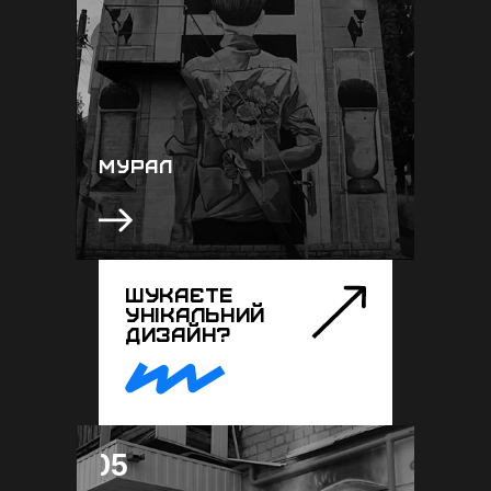
мистецво яке вражає своєю формою
та величчу, то мурал саме для вас.
Ніхто не залишиться байдужим від
погляду на картину, розміром з
багатоповерхівку. Якщо вам хочеться
змінити сприйняття простору міського
середовища - то вам до нас
МУРАЛ
ШУКАЄТЕ
УНІКАЛЬНИЙ
ДИЗАЙН?
05
05