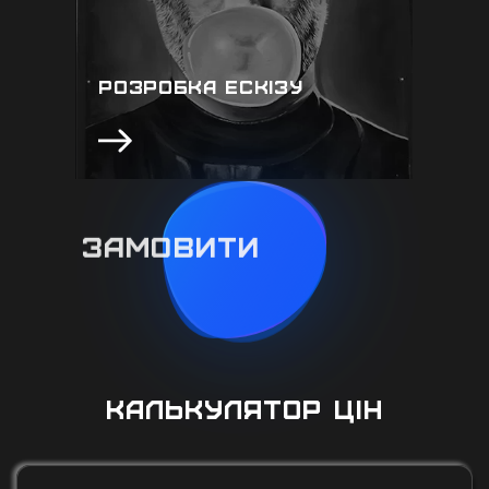
до кожного, допоможе створити
незабутні емоції у вигляді малюнку
РОЗРОБКА ЕСКІЗУ
КАЛЬКУЛЯТОР ЦІН