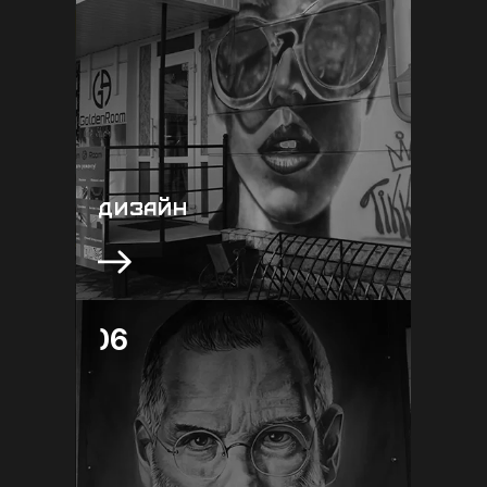
Стильний та атмосферний дизайн - це
місце куди хочеться повернутись, та
проводити більше часу. Ми знаємо як
зробити так, щоб справити враження с
першого погляду. Зробимо яскравий
та неперевершений візуал, який
закохає у себе надовго
ДИЗАЙН
06
06
Допоможемо вам втілити вашу ідею,
розробивши оригінальний ескіз, який
буде повністю відповідати вашим
бажанням та підкреслювати ідеї
вашого бренду. Індивідуальний підхід