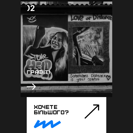
02
02
Якщо вам хочеться відчути атмосферу
вуличної культури, та андеграунду, -
маємо гарний варіант, графіті. Графіті,
теги, каліграфія, малюнки виконані
балончіком, все це зробить класним
інтер'єр, за рахунок малюнків вуличної
культури які є головним атрибутом
сучасного мистецтва
ГРАФІТІ
ХОЧЕТЕ
БІЛЬШОГО?