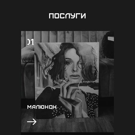
ПОСЛУГИ
01
01
Завжди мріяли про справжню картину
на холсті? Класика, яка завжди буде
актуальною. Люба ваша ідея буде
втілена на холсті з індивідуальним
розміром. Це гарний варіант
підкреслити ваш дизайн, або ж просто
ідеальний подарунок, який нікого не
залишить байдужим
МАЛЮНОК