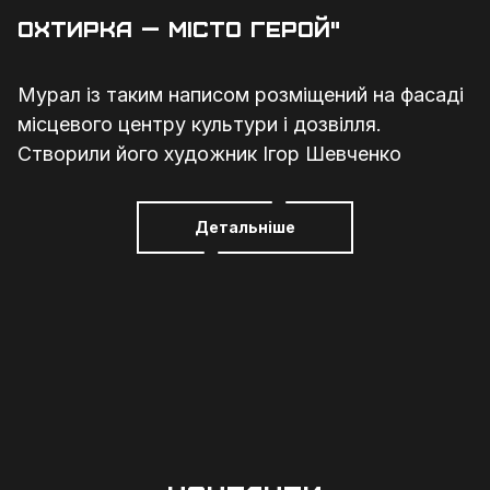
Охтирка — місто герой"
З
Ш
Мурал із таким написом розміщений на фасаді
місцевого центру культури і дозвілля.
к
Створили його художник Ігор Шевченко
и
Н
я
т
В
Детальніше
м